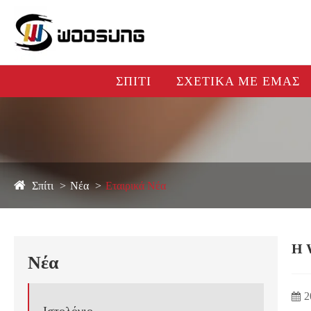
ΣΠΊΤΙ
ΣΧΕΤΙΚΆ ΜΕ ΕΜΆΣ
Σπίτι
Νέα
Εταιρικά Νέα
Η 
Νέα
2
Ιστολόγιο