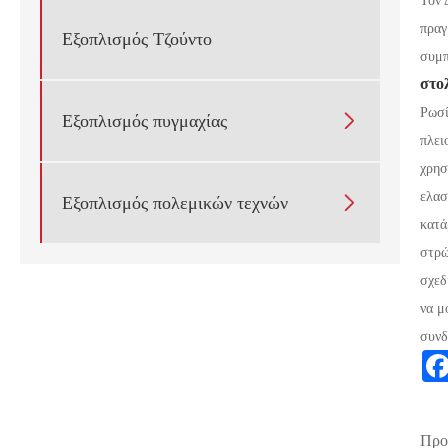
Τον 
πραγ
Εξοπλισμός Τζούντο
συμπ
στο
Ρωσί

Εξοπλισμός πυγμαχίας
πλει
χρησ
ελασ

Εξοπλισμός πολεμικών τεχνών
κατά
στρώ
σχεδ
να μ
συνδ
Προ