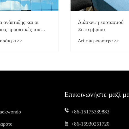
α ανάπτυξης και οι
Διάσκεψη εορτασμού
κές προοπτικές του
Σεπτεμβρίου
g
ισσότερα >>
Δείτε περισσότερα >>
Επικοινωνήστε μαζί μ
Taekwondo
+86-15175339883
Καράτε
+86-15930251720