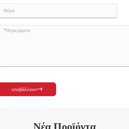
υποβάλλουν

Νέα Προϊόντα