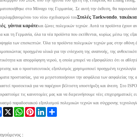
Δεκέμβριο του 2024, υπό την ηγεσία του ηγέτη της εταιρείας κα Zhang Hong
ματοποιήθηκε στο Μόναχο της Γερμανίας. Σε αυτή την έκθεση, θα παρουσιάσ
Στολές Taekwondo
τακάκια
εριλαμβανομένου του νέου σχεδιασμού του
,
λές
γάντια καράτε
,
και ζώνες πολεμικών τεχνών. Αυτά τα προϊόντα έχουν α
α και τη Γερμανία, όλα τα νέα προϊόντα που εκτίθενται, κυρίως μέσω της εξα
οψηφία των επισκεπτών. Όλα τα προϊόντα πολεμικών τεχνών μας στην οθόνη έ
ιμοποιώντας προηγμένα υλικά για την ενίσχυση της αναπνοής, της ανθεκτικότ
τικότητα και απορρόφηση νερού, η οποία μπορεί να εξασφαλίσει ότι οι αθλητ
ρτισης και ο προστατευτικός εξοπλισμός χρησιμοποιεί προηγμένη τεχνολογία
ματα προστασίας, για να μεγιστοποιήσουν την ασφάλεια των ασφαλείας της 
ιαστεί προσεκτικά για να παρέχουν βέλτιστη υποστήριξη και άνεση. Στο ISP
οιραστούμε τις καινοτομίες μας και να διερευνήσουμε νέες επιχειρηματικές ε
υασμό παραδοσιακού εξοπλισμού πολεμικών τεχνών και σύγχρονης τεχνολογί
Facebook
X
WhatsApp
Pinterest
LinkedIn
Share
ηγούμενος :