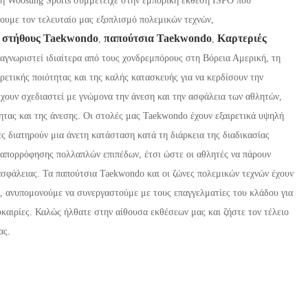
, η Woosung Sports συμμετείχε στην εμπορική έκθεση ISPO που
ουμε τον τελευταίο μας εξοπλισμό πολεμικών τεχνών,
 στήθους Taekwondo
παπούτσια Taekwondo
Καρτεριές
,
,
ναγνωριστεί ιδιαίτερα από τους χονδρεμπόρους στη Βόρεια Αμερική, τη
ιρετικής ποιότητας και της καλής κατασκευής για να κερδίσουν την
χουν σχεδιαστεί με γνώμονα την άνεση και την ασφάλεια των αθλητών,
ητας και της άνεσης. Οι στολές μας Taekwondo έχουν εξαιρετικά υψηλή
ές διατηρούν μια άνετη κατάσταση κατά τη διάρκεια της διαδικασίας
 απορρόφησης πολλαπλών επιπέδων, έτσι ώστε οι αθλητές να πάρουν
ασφάλειας. Τα παπούτσια Taekwondo και οι ζώνες πολεμικών τεχνών έχουν
O, ανυπομονούμε να συνεργαστούμε με τους επαγγελματίες του κλάδου για
υκαιρίες. Καλώς ήλθατε στην αίθουσα εκθέσεων μας και ζήστε τον τέλειο
ας.