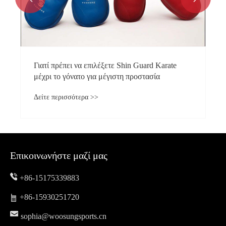
Guard Karate
οστασία
Επικοινωνήστε μαζί μας
+86-15175339883
+86-15930251720
sophia@woosungsports.cn