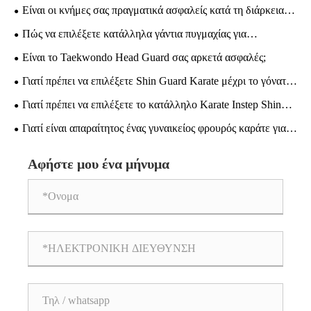
Είναι οι κνήμες σας πραγματικά ασφαλείς κατά τη διάρκεια
της προπόνησης καράτε; — Ένας περιεκτικός οδηγός για την
Πώς να επιλέξετε κατάλληλα γάντια πυγμαχίας για
επιλογή και τη χρήση καράτε Shin Guards
προπόνηση και αγωνιστικούς αγώνες;
Είναι το Taekwondo Head Guard σας αρκετά ασφαλές;
Γιατί πρέπει να επιλέξετε Shin Guard Karate μέχρι το γόνατο
για μέγιστη προστασία
Γιατί πρέπει να επιλέξετε το κατάλληλο Karate Instep Shin
Guard για την προπόνησή σας
Γιατί είναι απαραίτητος ένας γυναικείος φρουρός καράτε για
κάθε γυναίκα πολεμική καλλιτέχνιδα
Αφήστε μου ένα μήνυμα