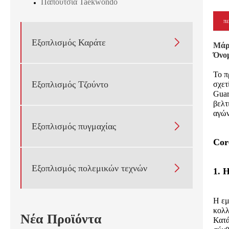
Παπούτσια Taekwondo
πε

Εξοπλισμός Καράτε
Μά
Όνο
Το π
Εξοπλισμός Τζούντο
σχετ
Guar
βελτ
αγών

Εξοπλισμός πυγμαχίας
Cor

Εξοπλισμός πολεμικών τεχνών
1. 
Η εμ
κολλ
Νέα Προϊόντα
Κατά