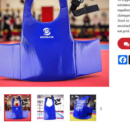
κατασκε
παραδοσι
εξισορρο
Αυτό το 
συνολική
και μετά
F