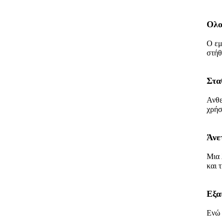
Ολο
Ο εμ
στήθ
Στα
Ανθε
χρήσ
Άνε
Μια 
και 
Εξα
Ενώ 