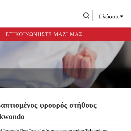
Γλώσσα
ΕΠΙΚΟΙΝΩΝΉΣΤΕ ΜΑΖΊ ΜΑΣ
απτισμένος φρουρός στήθους
kwondo
d Taekwondo Chest Guard είναι ένα προστατευτικό στήθους Taekwondo που