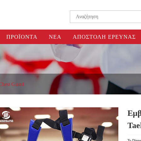
ΠΡΟΪΌΝΤΑ
ΝΈΑ
ΑΠΟΣΤΟΛΉ ΈΡΕΥΝΑΣ
Chest Guard
Εμβ
Tae
Το Dippe