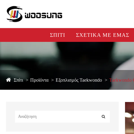
ΣΠΊΤΙ
ΣΧΕΤΙΚΆ ΜΕ ΕΜΆΣ
Σπίτι
Προϊόντα
Εξοπλισμός Taekwondo
Taekwondo 