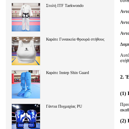
σύνθ
Στολή ITF Taekwondo
Αντ
Αντο
Αντο
Καράτε Γυναικεία Φρουρά στήθους
Δομ
Αυτό
στήθ
Καράτε Instep Shin Guard
2. 
(1)
Πριν
Γάντια Πυγμαχίας PU
ακαθ
(2)