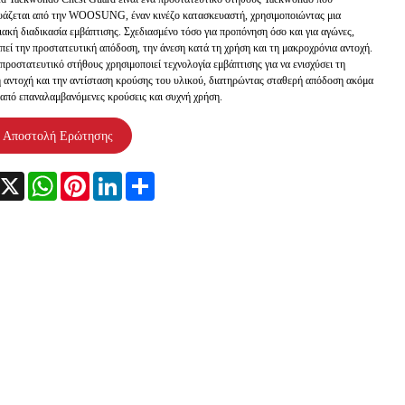
υάζεται από την WOOSUNG, έναν κινέζο κατασκευαστή, χρησιμοποιώντας μια
ακή διαδικασία εμβάπτισης. Σχεδιασμένο τόσο για προπόνηση όσο και για αγώνες,
πεί την προστατευτική απόδοση, την άνεση κατά τη χρήση και τη μακροχρόνια αντοχή.
προστατευτικό στήθους χρησιμοποιεί τεχνολογία εμβάπτισης για να ενισχύσει τη
 αντοχή και την αντίσταση κρούσης του υλικού, διατηρώντας σταθερή απόδοση ακόμα
 από επαναλαμβανόμενες κρούσεις και συχνή χρήση.
Αποστολή Ερώτησης
acebook
X
WhatsApp
Pinterest
LinkedIn
Share