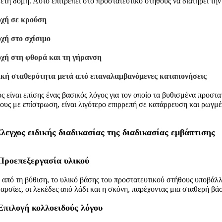
ετη δομή. Αυτό επιτρέπει στο προστατευτικό στήθους να διατηρεί την 
οχή σε κρούση
χή στο σχίσιμο
χή στη φθορά και τη γήρανση
ική σταθερότητα μετά από επαναλαμβανόμενες καταπονήσεις
ς είναι επίσης ένας βασικός λόγος για τον οποίο τα βυθισμένα προστ
ους με επίστρωση, είναι λιγότερο επιρρεπή σε κατάρρευση και ρωγμέ
Έλεγχος ειδικής διαδικασίας της διαδικασίας εμβάπτισης
 Προεπεξεργασία υλικού
 από τη βύθιση, το υλικό βάσης του προστατευτικού στήθους υποβάλλε
αρσίες, οι λεκέδες από λάδι και η σκόνη, παρέχοντας μια σταθερή βά
 Επιλογή κολλοειδούς λόγου