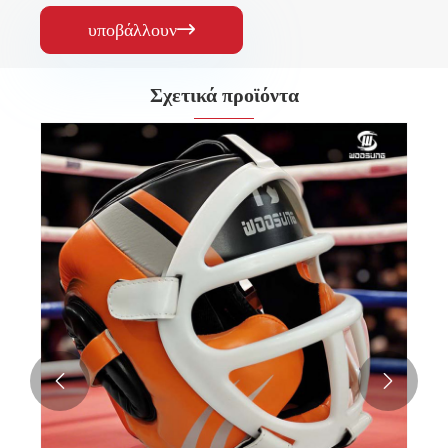
υποβάλλουν

Σχετικά προϊόντα

