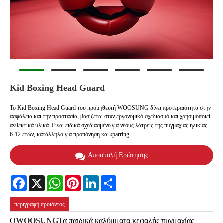
Kid Boxing Head Guard
Το Kid Boxing Head Guard του προμηθευτή WOOSUNG δίνει προτεραιότητα στην
ασφάλεια και την προστασία, βασίζεται στον εργονομικό σχεδιασμό και χρησιμοποιεί
ανθεκτικά υλικά. Είναι ειδικά σχεδιασμένο για νέους λάτρεις της πυγμαχίας ηλικίας
6-12 ετών, κατάλληλο για προπόνηση και sparring.
Αποστολή Ερώτησης
Facebook
X
WhatsApp
Pinterest
LinkedIn
Share
περιγραφή προϊόντος
Ο
WOOSUNG
Τα παιδικά καλύμματα κεφαλής πυγμαχίας